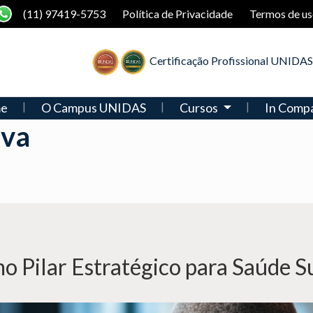
(11) 97419-5753
Política de Privacidade
Termos de us
Certificação Profissional UNIDAS
e
O Campus UNIDAS
Cursos
In Comp
iva
o Pilar Estratégico para Saúde 