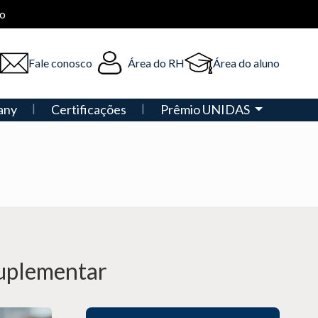
o
Fale conosco
Área do RH
Área do aluno
any
Certificações
Prêmio UNIDAS
Suplementar