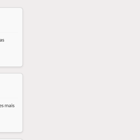
sas
es mais