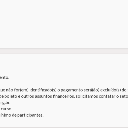
ento.
 que não for(em) identificado(s) o pagamento será(ão) excluído(s) do
 de boleto e outros assuntos financeiros, solicitamos contatar o set
rg.br.
 curso.
ínimo de participantes.