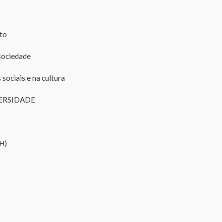
to
sociedade
sociais e na cultura
VERSIDADE
H)