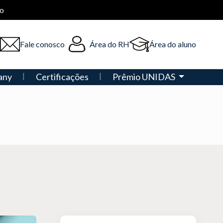
o
Fale conosco
Área do RH
Área do aluno
any
Certificações
Prêmio UNIDAS