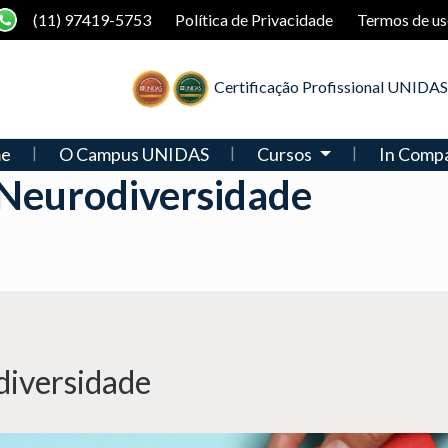
(11) 97419-5753
Política de Privacidade
Termos de us
Certificação Profissional UNIDAS
e
O Campus UNIDAS
Cursos
In Comp
 Neurodiversidade
diversidade