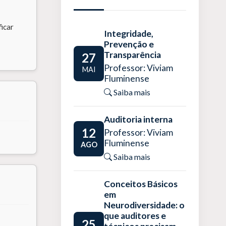
ficar
Integridade,
Prevenção e
Transparência
27
Professor: Viviam
MAI
Fluminense
Saiba mais
Auditoria interna
12
Professor: Viviam
Fluminense
AGO
Saiba mais
Conceitos Básicos
em
Neurodiversidade: o
que auditores e
25