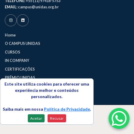
TELEFONE:
+55 (11) 97418-5753
EMAIL:
campus@unidas.org.br
Home
O CAMPUS UNIDAS
CURSOS
IN COMPANY
CERTIFICAÇÕES
PRÊMIO UNIDAS
Este site utiliza cookies para oferecer uma
TERMOS DE USO
experiência melhor e conteúdos
POLÍTICA DE PRIVACIDADE
personalizados.
Saiba mais em nossa
Política de Privacidade
.
Aceitar
Recusar