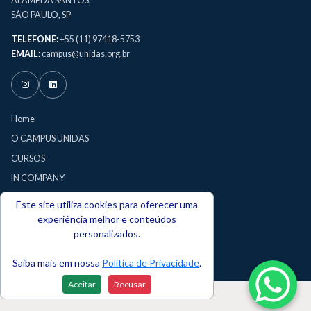
ALAMEDA SANTOS,
SÃO PAULO, SP
TELEFONE:
+55 (11) 97418-5753
EMAIL:
campus@unidas.org.br
Home
O CAMPUS UNIDAS
CURSOS
IN COMPANY
CERTIFICAÇÕES
Este site utiliza cookies para oferecer uma
PRÊMIO UNIDAS
experiência melhor e conteúdos
personalizados.
TERMOS DE USO
POLÍTICA DE PRIVACIDADE
Saiba mais em nossa
Política de Privacidade
.
Aceitar
Recusar