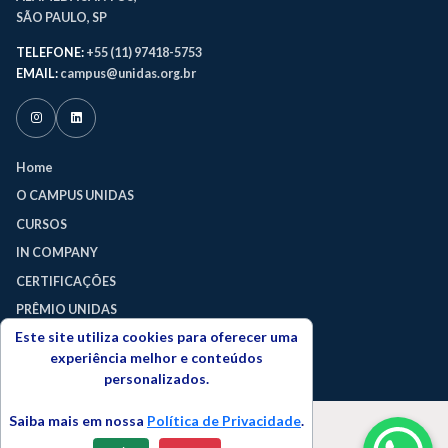
SÃO PAULO, SP
TELEFONE:
+55 (11) 97418-5753
EMAIL:
campus@unidas.org.br
Home
O CAMPUS UNIDAS
CURSOS
IN COMPANY
CERTIFICAÇÕES
PRÊMIO UNIDAS
Este site utiliza cookies para oferecer uma
TERMOS DE USO
experiência melhor e conteúdos
POLÍTICA DE PRIVACIDADE
personalizados.
Saiba mais em nossa
Política de Privacidade
.