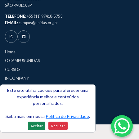
SÃO PAULO, SP
TELEFONE:
+55 (11) 97418-5753
EMAIL:
campus@unidas.org.br
Home
O CAMPUS UNIDAS
CURSOS
IN COMPANY
CERTIFICAÇÕES
Este site utiliza cookies para oferecer uma
PRÊMIO UNIDAS
experiência melhor e conteúdos
personalizados.
TERMOS DE USO
POLÍTICA DE PRIVACIDADE
Saiba mais em nossa
Política de Privacidade
.
Aceitar
Recusar